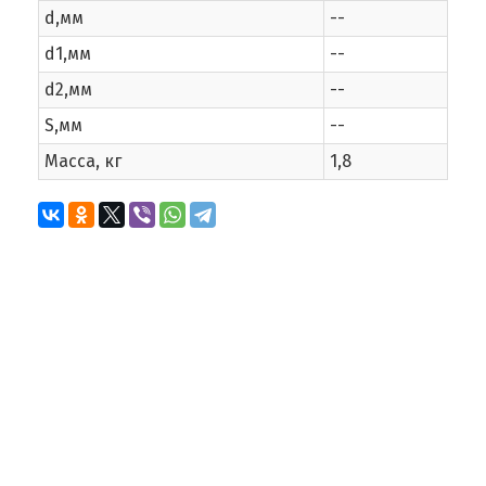
d,мм
--
d1,мм
--
d2,мм
--
S,мм
--
Масса, кг
1,8