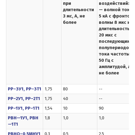
при
воздействий:
длительности
— волной тока
3 мс, А, не
5 кА с фронтом
более
волны 8 мкс и
длительностью
20 мкс с
последующим
полупериодом
тока частоты
50 Гц с
амплитудой, А,
не более
РР–ЗУ1, РР–ЗТ1
1,75
80
--
РР–2У1, РР–2Т1
1,75
40
--
РР–1У1, РР–1Т1
1,54
10
90
РВН—1У1, РВН
1,8
1,0
1,0
—1Т1
РВНО–0,5МНУ1
0,3
0,5
2,5