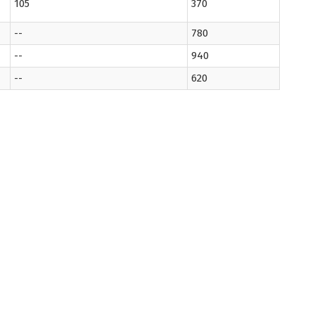
105
370
--
780
--
940
--
620