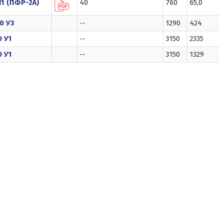
Л1 (ПФР-2А)
40
760
65,0
0 У3
--
1290
424
 У1
--
3150
2335
 У1
--
3150
1329