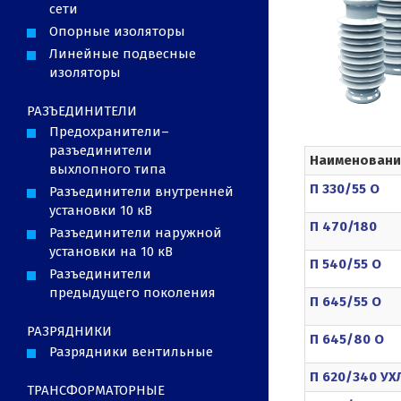
сети
Опорные изоляторы
Линейные подвесные
изоляторы
РАЗЪЕДИНИТЕЛИ
Предохранители–
разъединители
Наименовани
выхлопного типа
П 330/55 О
Разъединители внутренней
установки 10 кВ
П 470/180
Разъединители наружной
установки на 10 кВ
П 540/55 О
Разъединители
предыдущего поколения
П 645/55 О
РАЗРЯДНИКИ
П 645/80 О
Разрядники вентильные
П 620/340 УХ
ТРАНСФОРМАТОРНЫЕ