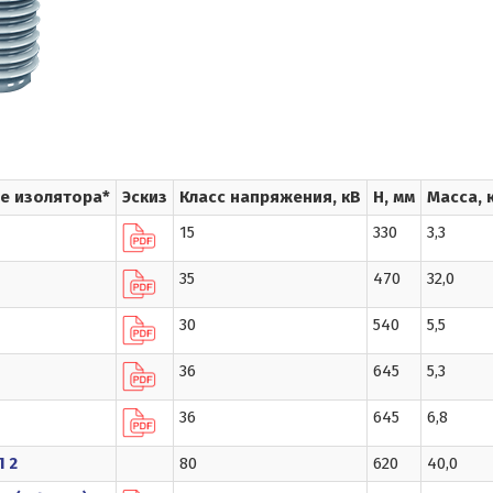
е изолятора*
Эскиз
Класс напряжения, кВ
Н, мм
Масса, 
15
330
3,3
35
470
32,0
30
540
5,5
36
645
5,3
36
645
6,8
Л 2
80
620
40,0