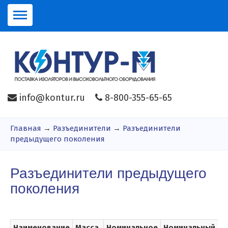
info@kontur.ru
8-800-355-65-65
Главная
→
Разъединители
→
Разъединители
предыдущего поколения
Разъединители предыдущего
поколения
Наименование
Масса,
Номинальное
Номинальный
Т