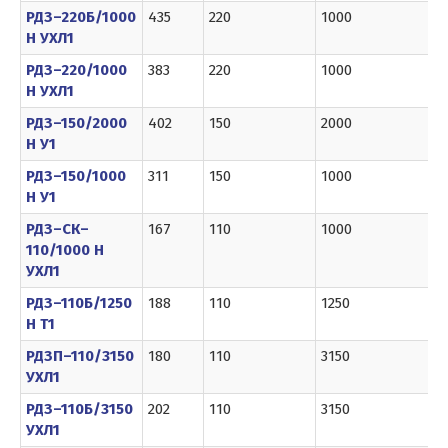
РДЗ–220Б/1000
435
220
1000
6
Н УХЛ1
РДЗ–220/1000
383
220
1000
6
Н УХЛ1
РДЗ–150/2000
402
150
2000
1
Н У1
РДЗ–150/1000
311
150
1000
6
Н У1
РДЗ–СК–
167
110
1000
6
110/1000 Н
УХЛ1
РДЗ–110Б/1250
188
110
1250
8
Н Т1
РДЗП–110/3150
180
110
3150
1
УХЛ1
РДЗ–110Б/3150
202
110
3150
1
УХЛ1