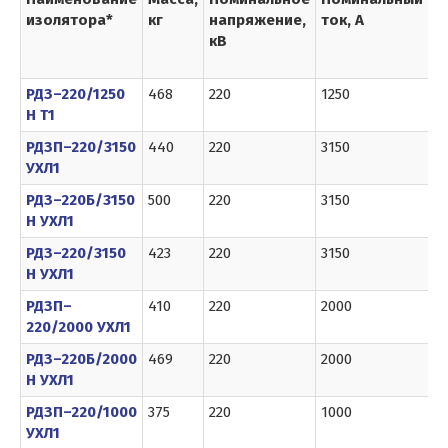
изолятора*
кг
напряжение,
ток, А
э
кВ
с
РДЗ–220/1250
468
220
1250
1
Н Т1
РДЗП–220/3150
440
220
3150
12
УХЛ1
РДЗ–220Б/3150
500
220
3150
12
Н УХЛ1
РДЗ–220/3150
423
220
3150
12
Н УХЛ1
РДЗП–
410
220
2000
8
220/2000 УХЛ1
РДЗ–220Б/2000
469
220
2000
8
Н УХЛ1
РДЗП–220/1000
375
220
1000
6
УХЛ1