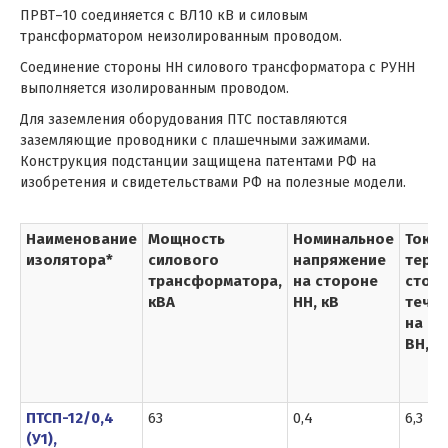
ПРВТ–10 соединяется с ВЛ10 кВ и силовым
трансформатором неизолированным проводом.
Соединение стороны НН силового трансформатора с РУНН
выполняется изолированным проводом.
Для заземления оборудования ПТС поставляются
заземляющие проводники с плашечными зажимами.
Конструкция подстанции защищена патентами РФ на
изобретения и свидетельствами РФ на полезные модели.
Наименование
Мощность
Номинальное
Ток
изолятора*
силового
напряжение
терм
трансформатора,
на стороне
стойк
кВА
НН, кВ
течен
на ст
ВН, к
ПТСП-12/0,4
63
0,4
6,3
(У1),