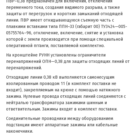
ПВР–0,38 предназначен для включения, отключения
переменного тока, создания видимого разрыва, а также
защиты от перегрузок и коротких замыканий отходящей
линии. ПВР имеет откидывающуюся съемную часть с
плавкими вставками типа ППН–33 (габарит 00) ТУ3424—005-
05755764–96, отключение, включение, снятие и установка
которой с земли производится при помощи специальной
оперативной пгганги, поставляемой комплектно.
На кронштейне РУНН установлены ограничители
перенапряжений ОПН—0,38 для защиты отходящих линий от
перенапряжений.
Отходящие линии 0,38 кВ выполняются самонесущим
изолированным проводом 11 (в комплект поставки не
входит), закрепляемым на крюке с помощью натяжного
зажима. Нулевые провода отходящих линий соединяются с
нейтралью трансформатора зажимами шинным и
ответвительным. Зажимы входят в комплект поставки.
Соединительные проводники между оборудованием
подстанции имеют аппаратные зажимы или кабельные
наконечники.