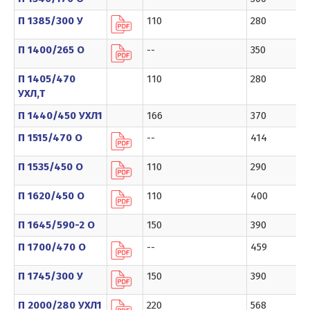
П 1385/300 У
110
280
П 1400/265 О
--
350
П 1405/470
110
280
УХЛ,Т
П 1440/450 УХЛ1
166
370
П 1515/470 О
--
414
П 1535/450 О
110
290
П 1620/450 О
110
400
П 1645/590-2 О
150
390
П 1700/470 О
--
459
П 1745/300 У
150
390
П 2000/280 УХЛ1
220
568