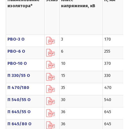
изолятора*
напряжения, кВ
РВО-3 О
3
170
РВО-6 О
6
255
РВО-10 О
10
370
П 330/55 О
15
330
П 470/180
35
470
П 540/55 О
30
540
П 645/55 О
36
645
П 645/80 О
36
645