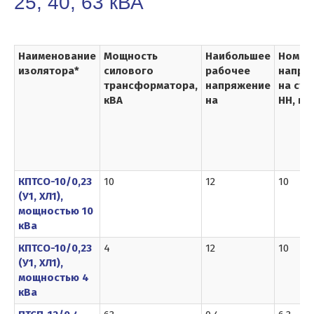
25, 40, 63 кВА
Наименование
Мощность
Наибольшее
Номин
изолятора*
силового
рабочее
напря
трансформатора,
напряжение
на сто
кВА
на
НН, кВ
КПТСО-10/0,23
10
12
10
(У1, ХЛ1),
мощностью 10
кВа
КПТСО-10/0,23
4
12
10
(У1, ХЛ1),
мощностью 4
кВа