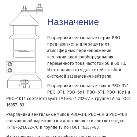
Назначение
Разрядники вентильные серии РВО
предназначены для защиты от
атмосферных перенапряжений
изоляции электрооборудования
переменного тока частотой 50 и 60 Гц.
Изготавливаются для сетей с любой
системой заземления нейтрали.
Разрядники вентильные типов РВО–3У1,
РВО–3Т1, РВО–6У1, РВО–6Т1, РВО–10У1 и
РВО–10Т1 соответствуют ТУ16–521.232-77 и группе IV по ГОСТ
16357–83.
Разрядники вентильные типов РВО–3Н, РВО–6Н и РВО–10Н
повышенной надежности и долговечности соответствуют
ТУ16–521.022–76 и группе IV по ГОСТ 16357–83.
На разрядник получен сертификат соответствия