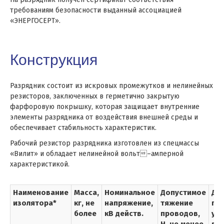
требованиям безопасности выданный ассоциацией
«ЭНЕРГОСЕРТ».
Конструкция
Разрядник состоит из искровых промежутков и нелинейных
резисторов, заключенных в герметично закрытую
фарфоровую покрышку, которая защищает внутренние
элементы разрядника от воздействия внешней среды и
обеспечивает стабильность характеристик.
Рабочий резистор разрядника изготовлен из спецмассы
«Вилит» и обладает нелинейной вольт–амперной
характеристикой.
Наименование
Масса,
Номинальное
Допустимое
Дл
изолятора*
кг, не
напряжение,
тяжение
пу
более
кВ действ.
проводов,
ут